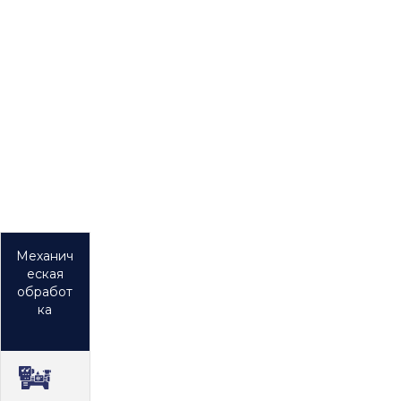
Болты, винты,
шпильки, гайки
Изготовление
по ГОСТ, ТУ,
DIN, ОСТ, по
индивидуальн
ым чертежам
Механич
еская
обработ
ка