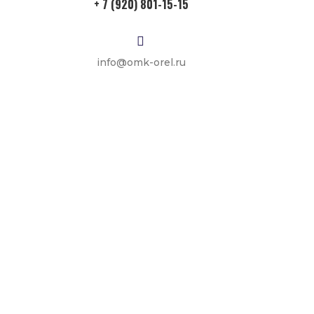
+ 7 (920) 801-15-15
info@omk-orel.ru
Креп
ежны
е
изде
лия