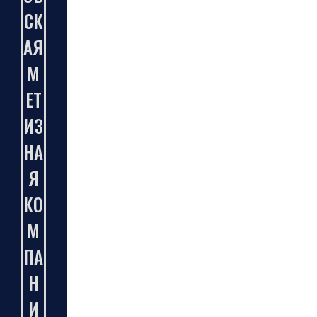
СК
АЯ
М
ЕТ
ИЗ
НА
Я
КО
М
ПА
Н
И