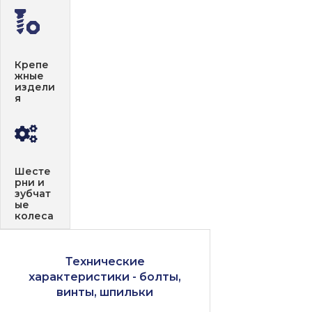
Крепе
жные
издели
я
Шесте
рни и
зубчат
ые
колеса
Технические
характеристики - болты,
винты, шпильки