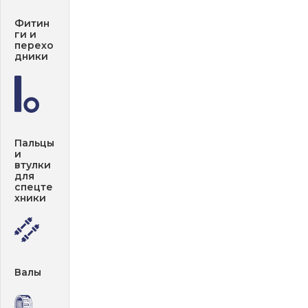
Фитин
ги и
перехо
дники
Пальцы
и
втулки
для
спецте
хники
Валы