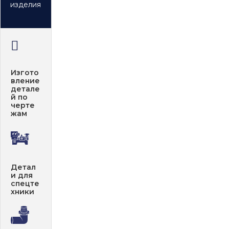
изделия
Изгото
вление
детале
й по
черте
жам
Детал
и для
спецте
хники